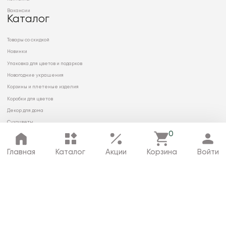
Вакансии
Каталог
Товары со скидкой
Новинки
Упаковка для цветов и подарков
Новогодние украшения
Корзины и плетеные изделия
Коробки для цветов
Декор для дома
Сухоцветы
0
Главная
Каталог
Акции
Корзина
Войти
© 2026 ООО «МИРРЭЙ»
Политика в отношении обработки
персональных данных
Карта сайта