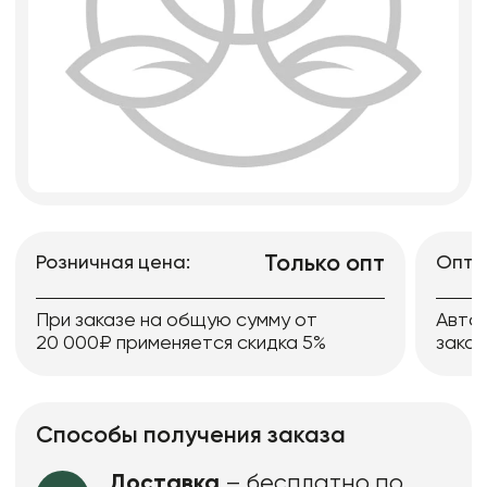
Только опт
Розничная цена:
Опто
При заказе на общую сумму от
Авто
20 000₽ применяется скидка 5%
заказ
Способы получения заказа
Доставка
– бесплатно по