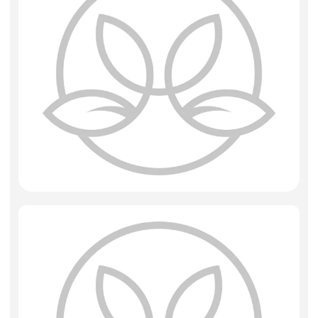
Фоамиран
Свечи
Игрушки мягкие
Изделия из металла
Сухоцветы