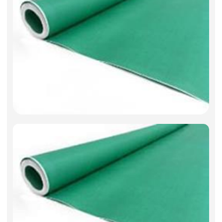
Фоамиран
Свечи
Игрушки мягкие
Изделия из металла
Сухоцветы