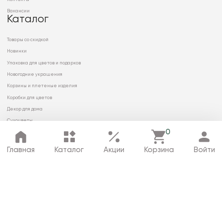
Вакансии
Каталог
Товары со скидкой
Новинки
Упаковка для цветов и подарков
Новогодние украшения
Корзины и плетеные изделия
Коробки для цветов
Декор для дома
Сухоцветы
0
Главная
Каталог
Акции
Корзина
Войти
© 2026 ООО «МИРРЭЙ»
Политика в отношении обработки
персональных данных
Карта сайта