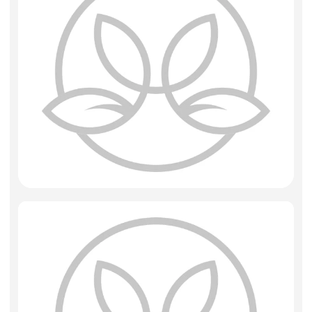
Искусственные цветы и растения
Декоративные вазы, кашпо
Фоамиран
Свечи
Игрушки мягкие
Изделия из металла
Сухоцветы