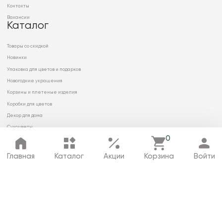
Контакты
Вакансии
Каталог
Товары со скидкой
Новинки
Упаковка для цветов и подарков
Новогодние украшения
Корзины и плетеные изделия
Коробки для цветов
Декор для дома
Сухоцветы
0
Главная
Каталог
Акции
Корзина
Войти
© 2026 ООО «МИРРЭЙ»
Политика в отношении обработки
персональных данных
Карта сайта