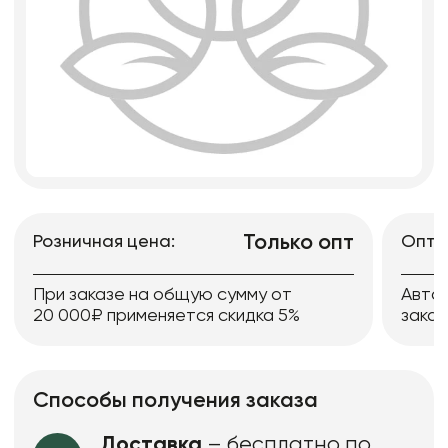
Только опт
Розничная цена:
Опто
При заказе на общую сумму от
Авто
20 000₽ применяется скидка 5%
заказ
Способы получения заказа
Доставка
– бесплатно по