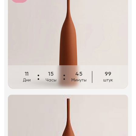
Фоамиран
Свечи
Игрушки мягкие
Изделия из металла
Сухоцветы
11
15
45
99
Дни
Часы
Минуты
штук