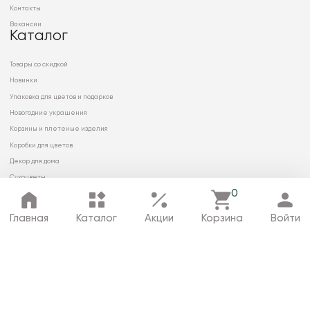
Контакты
Вакансии
Каталог
Товары со скидкой
Новинки
Упаковка для цветов и подарков
Новогодние украшения
Корзины и плетеные изделия
Коробки для цветов
Декор для дома
Сухоцветы
0
Главная
Каталог
Акции
Корзина
Войти
© 2026 ООО «МИРРЭЙ»
Политика в отношении обработки
персональных данных
Карта сайта