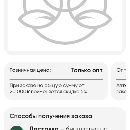
Только опт
Розничная цена:
Опто
При заказе на общую сумму от
Авто
20 000₽ применяется скидка 5%
заказ
Способы получения заказа
Доставка
– бесплатно по