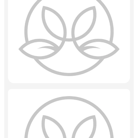
Фоамиран
Свечи
Игрушки мягкие
Изделия из металла
Сухоцветы