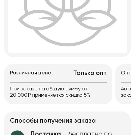
Только опт
Розничная цена:
Опто
При заказе на общую сумму от
Авто
20 000₽ применяется скидка 5%
заказ
Способы получения заказа
Доставка
– бесплатно по