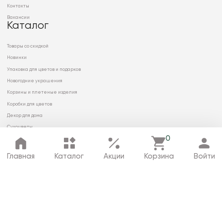
Контакты
Вакансии
Каталог
Товары со скидкой
Новинки
Упаковка для цветов и подарков
Новогодние украшения
Корзины и плетеные изделия
Коробки для цветов
Декор для дома
Сухоцветы
0
Главная
Каталог
Акции
Корзина
Войти
© 2026 ООО «МИРРЭЙ»
Политика в отношении обработки
персональных данных
Карта сайта