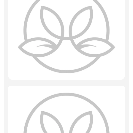
Фоамиран
Свечи
Игрушки мягкие
Изделия из металла
Сухоцветы