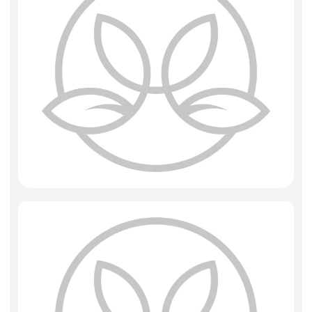
Фоамиран
Свечи
Игрушки мягкие
Изделия из металла
Сухоцветы