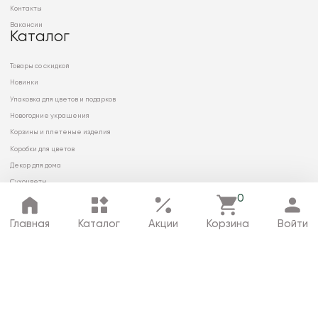
Контакты
Вакансии
Каталог
Товары со скидкой
Новинки
Упаковка для цветов и подарков
Новогодние украшения
Корзины и плетеные изделия
Коробки для цветов
Декор для дома
Сухоцветы
0
Главная
Каталог
Акции
Корзина
Войти
© 2026 ООО «МИРРЭЙ»
Политика в отношении обработки
персональных данных
Карта сайта