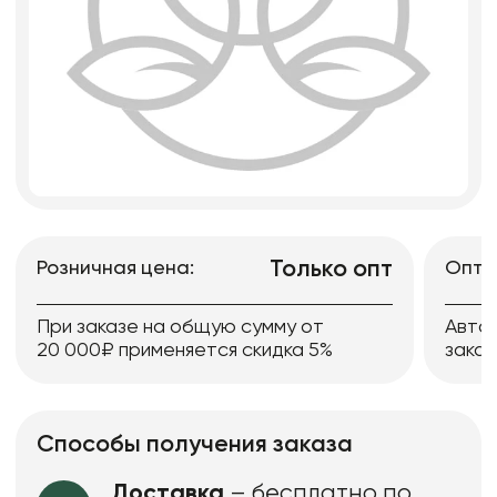
Только опт
Розничная цена:
Опто
При заказе на общую сумму от
Авто
20 000₽ применяется скидка 5%
заказ
Способы получения заказа
Доставка
– бесплатно по