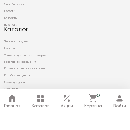
Способы возврата
Новости
Контакты
Вакансии
Каталог
Товары со скидкой
Новинки
Упаковка для цветов и подарков
Новогодние украшения
Корзины и плетеные изделия
Коробки для цветов
Декор для дома
Сухоцветы
0
Главная
Каталог
Акции
Корзина
Войти
© 2026 ООО «МИРРЭЙ»
Политика в отношении обработки
персональных данных
Карта сайта