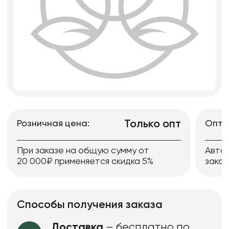
Только опт
Розничная цена:
Опто
При заказе на общую сумму от
Авто
20 000₽ применяется скидка 5%
заказ
Способы получения заказа
Доставка
– бесплатно по