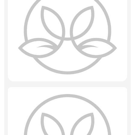
Фоамиран
Свечи для торта
Игрушки мягкие
Изделия из металла
Сухоцветы