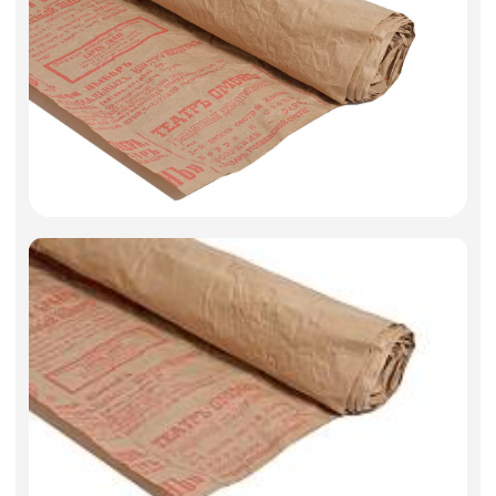
Фоамиран
Свечи
Игрушки мягкие
Изделия из металла
Сухоцветы