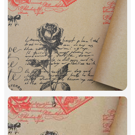
Искусственные цветы и растения
Декоративные вазы, кашпо
Фоамиран
Свечи
Игрушки мягкие