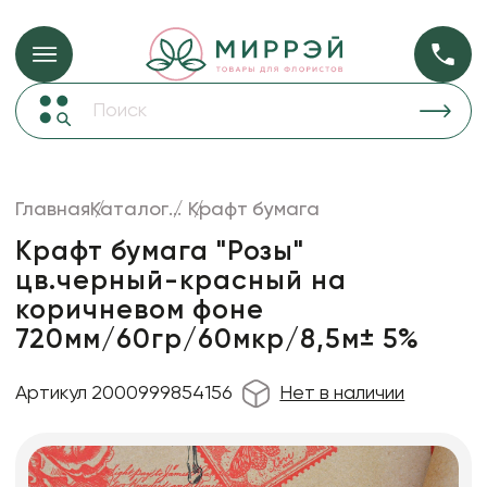
Упаковка для ц
Упаковка для цветов и подарков
Новогодние украшения
Бумага
48
Корзины и плетеные изделия
Главная
Каталог
...
Крафт бумага
Коробки для цветов
Пленка
18
Крафт бумага "Розы"
Декор для дома
прозрачная
цв.черный-красный на
коричневом фоне
Сухоцветы
720мм/60гр/60мкр/8,5м± 5%
Лента
Товары для флористов
Артикул 2000999854156
Нет в наличии
Пакеты для цветов и подарков
Изделия из металла