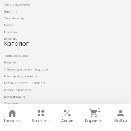
Оплата и доставка
Гарантии
Способы возврата
Новости
Контакты
Вакансии
Каталог
Товары со скидкой
Новинки
Упаковка для цветов и подарков
Новогодние украшения
Корзины и плетеные изделия
Коробки для цветов
Декор для дома
Сухоцветы
0
Главная
Каталог
Акции
Корзина
Войти
© 2026 ООО «МИРРЭЙ»
Политика в отношении обработки