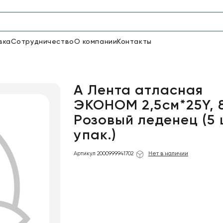
вка
Сотрудничество
О компании
Контакты
Упаковка для цветов и под
48
66
Бумага
Пленка для цветов
А Лента атласная
ЭКОНОМ 2,5см*25Y, 
Розовый леденец (5 
18
Пленка
упак.)
6
Сетка
прозрачная
Артикул 2000999941702
Нет в наличии