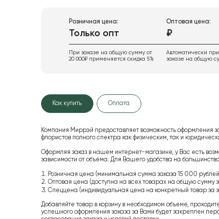
Розничная цена:
Оптовая цена:
Только опт
₽
При заказе на общую сумму от
Автоматически пр
20 000₽ применяется скидка 5%
заказе на общую су
Как купить
Оплата
Компания Миррэй предоставляет возможность оформления з
флористов полного спектра как физическим, так и юридиче
Оформляя заказ в нашем интернет-магазине, у Вас есть возм
зависимости от объема. Для Вашего удобства на большинство
Розничная цена (минимальная сумма заказа 15 000 рублей,
Оптовая цена (доступна на всех товарах на общую сумму з
Спеццена (индивидуальная цена на конкретный товар за з
Добавляйте товар в корзину в необходимом объеме, проходит
успешного оформления заказа за Вами будет закреплен пер