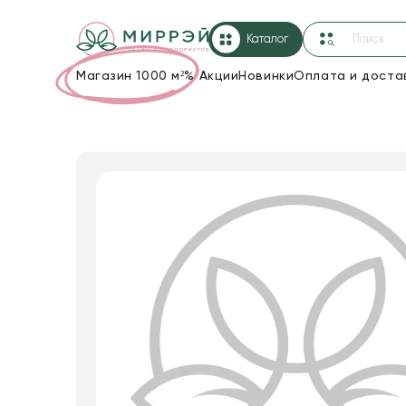
Каталог
Магазин 1000 м²
%
Акции
Новинки
Оплата и доста
Упаковка для цветов и подарков
Новогодние украшения
Корзины и плетеные изделия
Коробки для цветов
Декор для дома
Лента
Товары для флористов
Пакеты для цветов и подарков