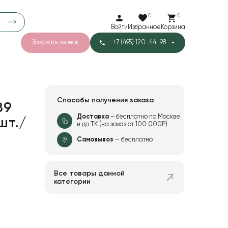
0
0
Войти
Избранное
Корзина
Заказать звонок
+7 (495) 120-44-98
арков
776
0
43
Тишью
Способы получения заказа
89
Доставка
– бесплатно по Москве
шт./
и до ТК (на заказ от 100 000₽)
1
Бархат
Самовывоз
— бесплатно
Все товары данной
категории