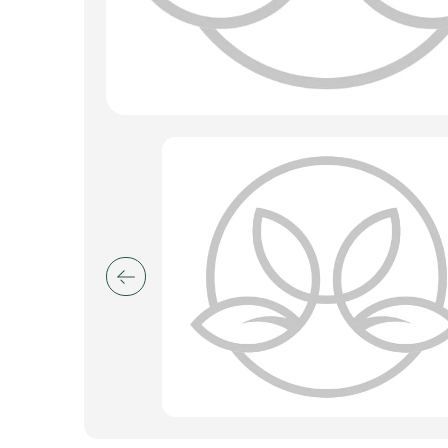
Искусственные цветы и растения
Декоративные вазы, кашпо
Фоамиран
Свечи
Игрушки мягкие
Изделия из металла
Сухоцветы