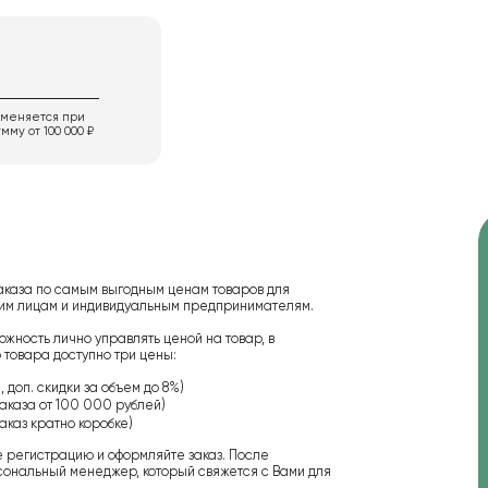
именяется при
мму от 100 000 ₽
аказа по самым выгодным ценам товаров для
ским лицам и индивидуальным предпринимателям.
ожность лично управлять ценой на товар, в
 товара доступно три цены:
 доп. скидки за объем до 8%)
аказа от 100 000 рублей)
аказ кратно коробке)
е регистрацию и оформляйте заказ. После
сональный менеджер, который свяжется с Вами для