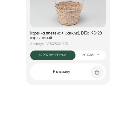
Корзина плетеная (бамбук), D13xH9.5/28,
коричневый
Артикул: 4630270046123
42.90₽
/от 100 тыс.
60.00₽/шт
В корзину