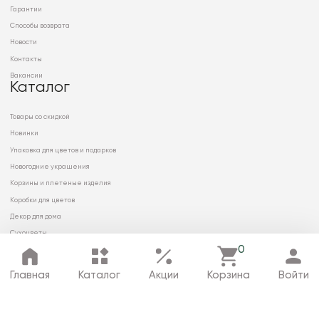
Гарантии
Способы возврата
Новости
Контакты
Вакансии
Каталог
Товары со скидкой
Новинки
Упаковка для цветов и подарков
Новогодние украшения
Корзины и плетеные изделия
Коробки для цветов
Декор для дома
Сухоцветы
0
Главная
Каталог
Акции
Корзина
Войти
© 2026 ООО «МИРРЭЙ»
Политика в отношении обработки
персональных данных