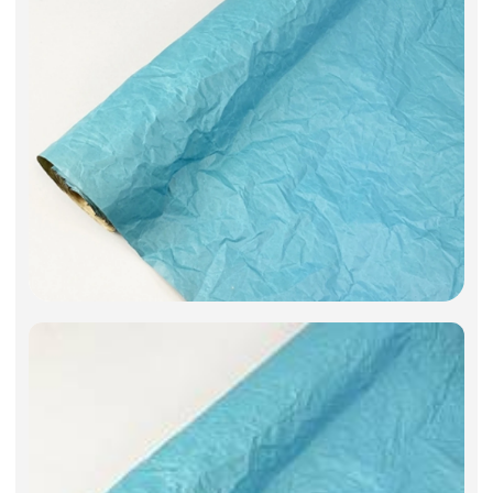
Искусственные цветы и растения
Декоративные вазы, кашпо
Фоамиран
Свечи
Игрушки мягкие