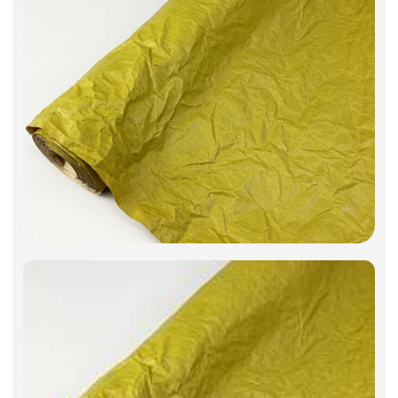
Искусственные цветы и растения
Декоративные вазы, кашпо
Фоамиран
Свечи
Игрушки мягкие