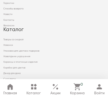
Гарантии
Способы возврата
Новости
Контакты
Вакансии
Каталог
Товары со скидкой
Новинки
Упаковка для цветов и подарков
Новогодние украшения
Корзины и плетеные изделия
Коробки для цветов
Декор для дома
Сухоцветы
0
Главная
Каталог
Акции
Корзина
Войти
© 2026 ООО «МИРРЭЙ»
Политика в отношении обработки
персональных данных