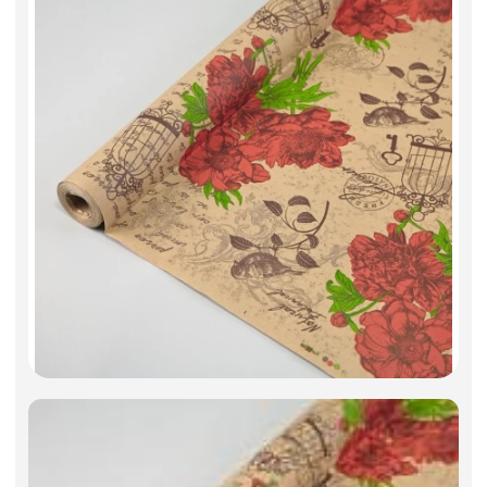
Фоамиран
Свечи
Игрушки мягкие
Изделия из металла
Сухоцветы