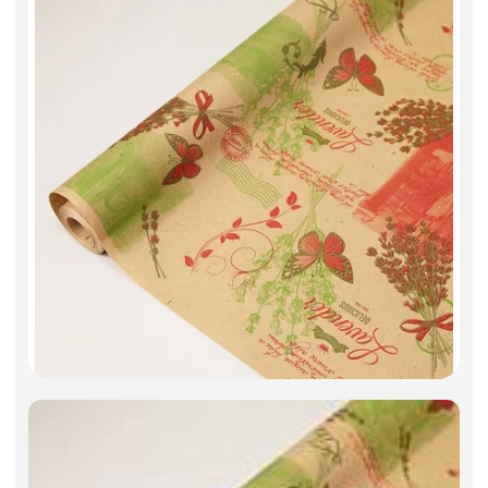
Искусственные цветы и растения
Декоративные вазы, кашпо
Фоамиран
Свечи
Игрушки мягкие
Изделия из металла
Сухоцветы