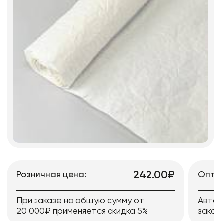
242.00₽
Розничная цена:
Опто
При заказе на общую сумму от
Авто
20 000₽ применяется скидка 5%
заказ