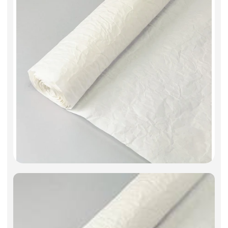
Фоамиран
Свечи
Игрушки мягкие
Изделия из металла
Сухоцветы