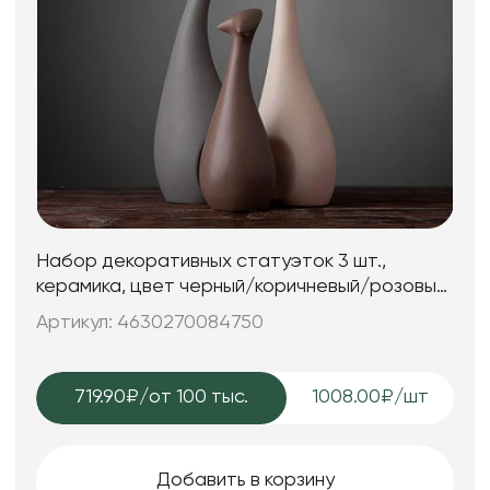
Набор декоративных статуэток 3 шт.,
керамика, цвет черный/коричневый/розовый,
25*7; 25*7; 15*6 см.
Артикул: 4630270084750
719.90₽
/от 100 тыс.
1008.00₽/шт
Добавить в корзину