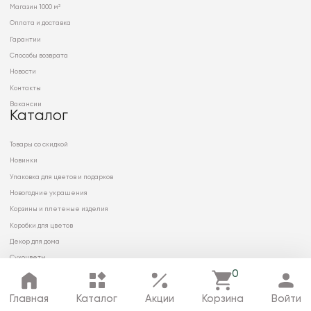
Магазин 1000 м²
Оплата и доставка
Гарантии
Способы возврата
Новости
Контакты
Вакансии
Каталог
Товары со скидкой
Новинки
Упаковка для цветов и подарков
Новогодние украшения
Корзины и плетеные изделия
Коробки для цветов
Декор для дома
Сухоцветы
0
Главная
Каталог
Акции
Корзина
Войти
© 2026 ООО «МИРРЭЙ»