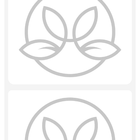
Фоамиран
Свечи
Игрушки мягкие
Изделия из металла
Сухоцветы