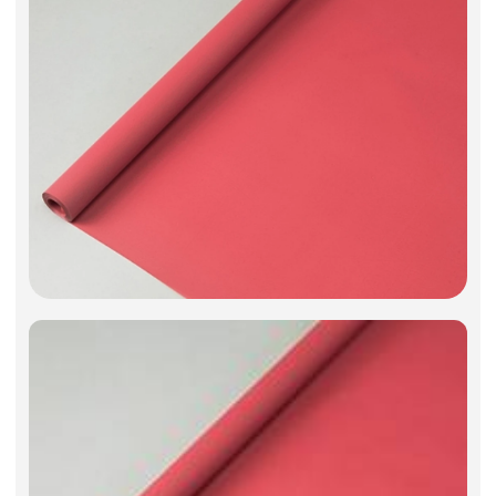
Фоамиран
Свечи
Игрушки мягкие
Изделия из металла
Сухоцветы