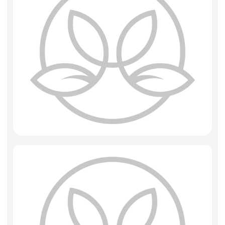
Искусственные цветы и растения
Декоративные вазы, кашпо
Фоамиран
Свечи
Игрушки мягкие