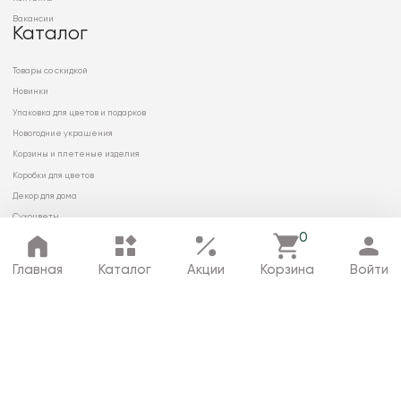
Вакансии
Каталог
Товары со скидкой
Новинки
Упаковка для цветов и подарков
Новогодние украшения
Корзины и плетеные изделия
Коробки для цветов
Декор для дома
Сухоцветы
0
Главная
Каталог
Акции
Корзина
Войти
© 2026 ООО «МИРРЭЙ»
Политика в отношении обработки
персональных данных
Карта сайта