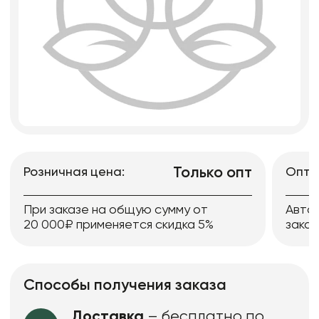
Только опт
Розничная цена:
Опто
При заказе на общую сумму от
Авто
20 000₽ применяется скидка 5%
заказ
Способы получения заказа
Доставка
– бесплатно по