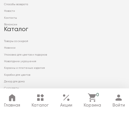
Способы возврата
Новости
Контакты
Вакансии
Каталог
Товары со скидкой
Новинки
Упаковка для цветов и подарков
Новогодние украшения
Корзины и плетеные изделия
Коробки для цветов
Декор для дома
Сухоцветы
0
Главная
Каталог
Акции
Корзина
Войти
© 2026 ООО «МИРРЭЙ»
Политика в отношении обработки
персональных данных
Карта сайта