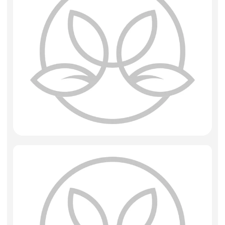
Фоамиран
Свечи
Игрушки мягкие
Изделия из металла
Сухоцветы