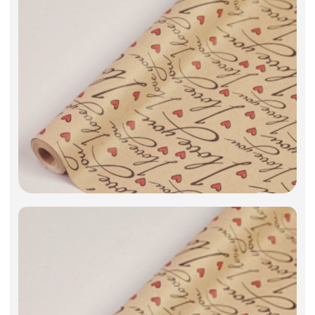
Искусственные цветы и растения
Декоративные вазы, кашпо
Фоамиран
Свечи
Игрушки мягкие