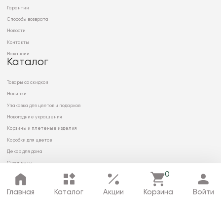
Гарантии
Способы возврата
Новости
Контакты
Вакансии
Каталог
Товары со скидкой
Новинки
Упаковка для цветов и подарков
Новогодние украшения
Корзины и плетеные изделия
Коробки для цветов
Декор для дома
Сухоцветы
0
Главная
Каталог
Акции
Корзина
Войти
© 2026 ООО «МИРРЭЙ»
Политика в отношении обработки
персональных данных