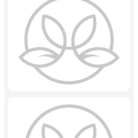
Фоамиран
Свечи
Игрушки мягкие
Изделия из металла
Сухоцветы