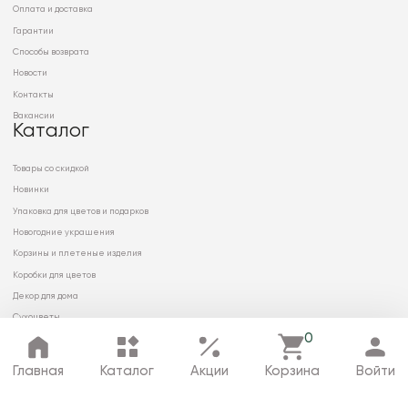
Оплата и доставка
Гарантии
Способы возврата
Новости
Контакты
Вакансии
Каталог
Товары со скидкой
Новинки
Упаковка для цветов и подарков
Новогодние украшения
Корзины и плетеные изделия
Коробки для цветов
Декор для дома
Сухоцветы
0
Главная
Каталог
Акции
Корзина
Войти
© 2026 ООО «МИРРЭЙ»
Политика в отношении обработки