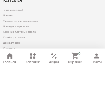
Каталог
Товары со скидкой
Новинки
Упаковка для цветов и подарков
Новогодние украшения
Корзины и плетеные изделия
Коробки для цветов
Декор для дома
Сухоцветы
0
Главная
Каталог
Акции
Корзина
Войти
© 2026 ООО «МИРРЭЙ»
Политика в отношении обработки
персональных данных
Карта сайта