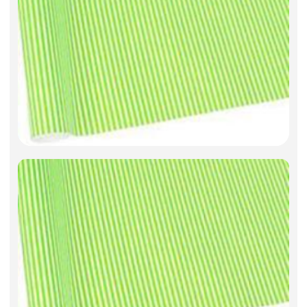
Фоамиран
Свечи
Игрушки мягкие
Изделия из металла
Сухоцветы