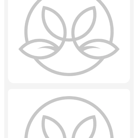
Искусственные цветы и растения
Декоративные вазы, кашпо
Фоамиран
Свечи
Игрушки мягкие