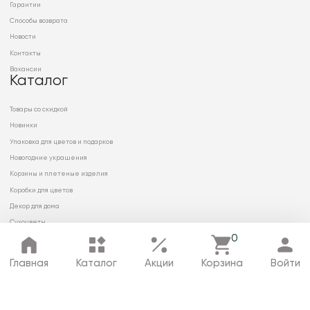
Гарантии
Способы возврата
Новости
Контакты
Вакансии
Каталог
Товары со скидкой
Новинки
Упаковка для цветов и подарков
Новогодние украшения
Корзины и плетеные изделия
Коробки для цветов
Декор для дома
Сухоцветы
0
Главная
Каталог
Акции
Корзина
Войти
© 2026 ООО «МИРРЭЙ»
Политика в отношении обработки
персональных данных
Карта сайта