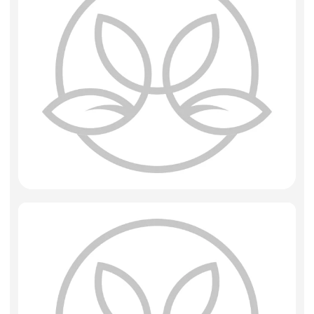
Искусственные цветы и растения
Декоративные вазы, кашпо
Фоамиран
Свечи
Игрушки мягкие
Изделия из металла