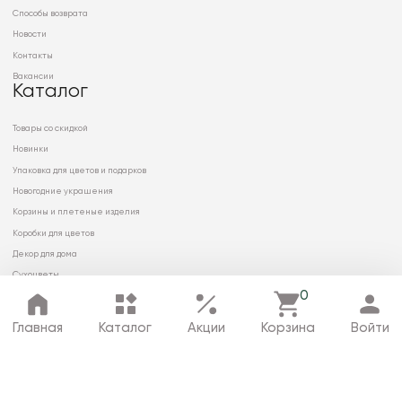
Способы возврата
Новости
Контакты
Вакансии
Каталог
Товары со скидкой
Новинки
Упаковка для цветов и подарков
Новогодние украшения
Корзины и плетеные изделия
Коробки для цветов
Декор для дома
Сухоцветы
0
Главная
Каталог
Акции
Корзина
Войти
© 2026 ООО «МИРРЭЙ»
Политика в отношении обработки
персональных данных
Карта сайта