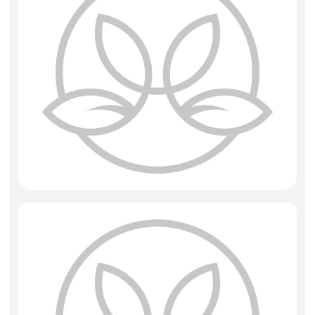
Искусственные цветы и растения
Декоративные вазы, кашпо
Фоамиран
Свечи
Игрушки мягкие