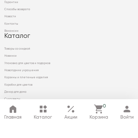
Гарантии
Способы возврата
Новости
Контакты
Вакансии
Каталог
Товары со скидкой
Новинки
Упаковка для цветов и подарков
Новогодние украшения
Корзины и плетеные изделия
Коробки для цветов
Декор для дома
Сухоцветы
0
Главная
Каталог
Акции
Корзина
Войти
© 2026 ООО «МИРРЭЙ»
Политика в отношении обработки
персональных данных
Карта сайта