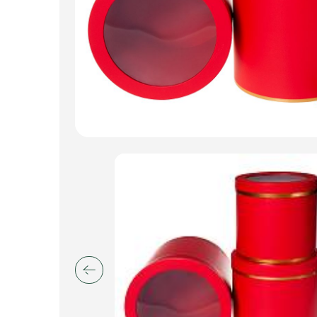
Пакеты для цветов и подарков
Изделия из металла
Искусственные цветы и растения
Декоративные вазы, кашпо
Фоамиран
Свечи
Игрушки мягкие