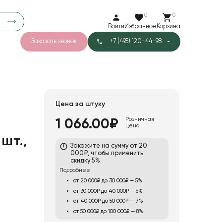
0
0
Войти
Избранное
Корзина
Заказать звонок
+7 (495) 120-44-98
арков
781
5
42
Тишью
Цена за штуку
Розничная
1 066.00₽
цена
1
Бархат
 шт.,
Закажите на сумму от 20
000₽, чтобы применить
скидку 5%
Подробнее
от 20 000₽ до 30 000₽ — 5%
от 30 000₽ до 40 000₽ — 6%
от 40 000₽ до 50 000₽ — 7%
от 50 000₽ до 100 000₽ — 8%