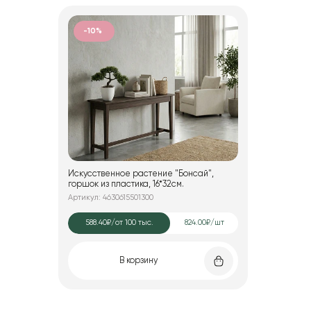
-10%
Искусственное растение "Бонсай",
горшок из пластика, 16*32см.
Артикул: 4630615501300
588.40₽
/от 100 тыс.
824.00₽/шт
В корзину