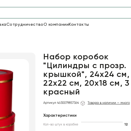
вка
Сотрудничество
О компании
Контакты
Упаковка для цветов и под
48
66
Бумага
Пленка для цветов
Набор коробок
"Цилиндры с прозр.
крышкой", 24х24 см,
18
Пленка
7
Сетка
прозрачная
22х22 см, 20х18 см, 3
красный
Артикул 4630079857364
Товара в наличии — много
Характеристики
Кол-во штук в коробке
12