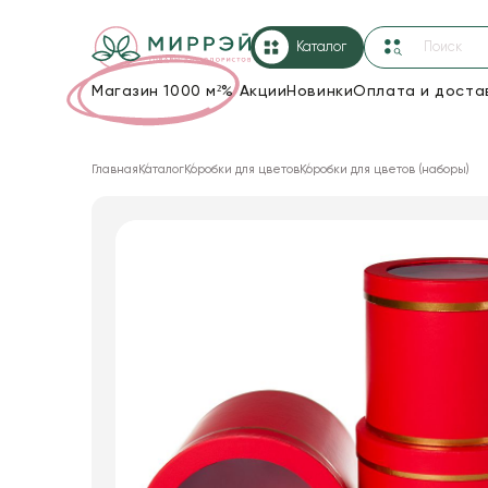
Каталог
Магазин 1000 м²
%
Акции
Новинки
Оплата и доста
Упаковка для цветов и подарков
Главная
Каталог
Коробки для цветов
Коробки для цветов (наборы)
Новогодние украшения
Корзины и плетеные изделия
Коробки для цветов
Декор для дома
Сухоцветы
Лента
Товары для флористов