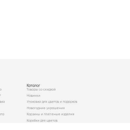
Каталог
о
Товары со скидкой
²
Новинки
вка
Упаковка для цветов и подарков
Новогодние украшения
ата
Корзины и плетеные изделия
Коробки для цветов
Декор для дома