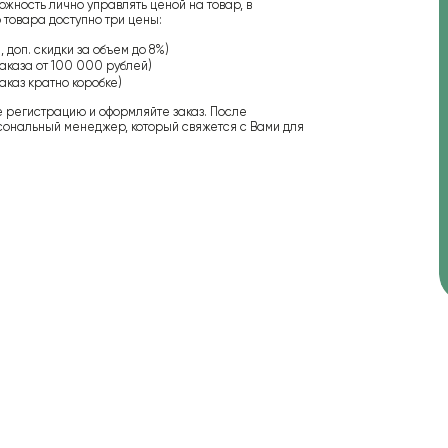
ожность лично управлять ценой на товар, в
 товара доступно три цены:
 доп. скидки за объем до 8%)
аказа от 100 000 рублей)
аказ кратно коробке)
е регистрацию и оформляйте заказ. После
сональный менеджер, который свяжется с Вами для