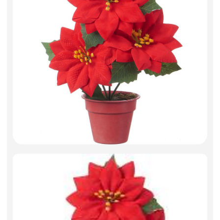
Искусственные цветы и растения
Декоративные вазы, кашпо
Фоамиран
Свечи
Игрушки мягкие