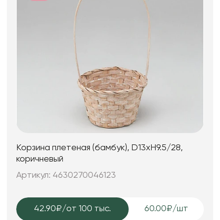
Корзина плетеная (бамбук), D13xH9.5/28,
коричневый
Артикул: 4630270046123
42.90₽
/от 100 тыс.
60.00₽/шт