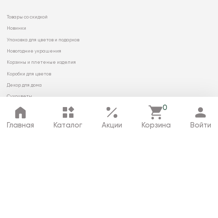
Товары со скидкой
Новинки
Упаковка для цветов и подарков
Новогодние украшения
Корзины и плетеные изделия
Коробки для цветов
Декор для дома
Сухоцветы
0
Главная
Каталог
Акции
Корзина
Войти
© 2026 ООО «МИРРЭЙ»
Политика в отношении обработки
персональных данных
Карта сайта