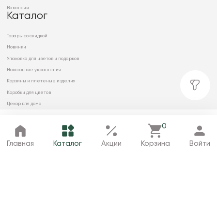
Вакансии
Каталог
Товары со скидкой
Новинки
Упаковка для цветов и подарков
Новогодние украшения
Корзины и плетеные изделия
Коробки для цветов
Декор для дома
Сухоцветы
0
Главная
Каталог
Избранное
Корзина
Профиль
Главная
Каталог
Акции
Корзина
Войти
© 2026 ООО «МИРРЭЙ»
Политика в отношении обработки
персональных данных
Карта сайта