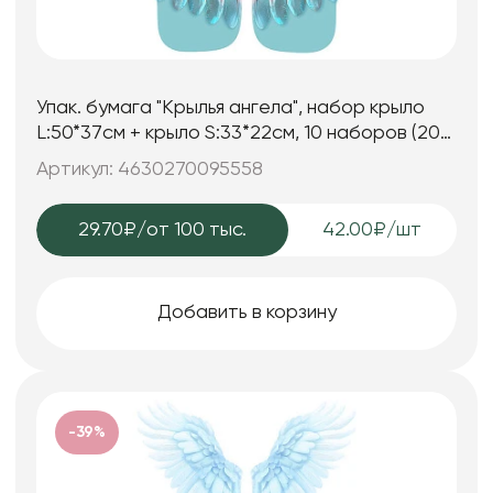
Упак. бумага "Крылья ангела", набор крыло
L:50*37см + крыло S:33*22см, 10 наборов (20
шт) /упак, мятный с розовым
Артикул: 4630270095558
29.70₽
/от 100 тыс.
42.00₽/шт
Добавить в корзину
-39%