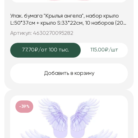
Упак. бумага "Крылья ангела", набор крыло
L:50*37см + крыло S:33*22см, 10 наборов (20
шт) /упак, розовый
Артикул: 4630270095282
77.70₽
/от 100 тыс.
115.00₽/шт
Добавить в корзину
-39%