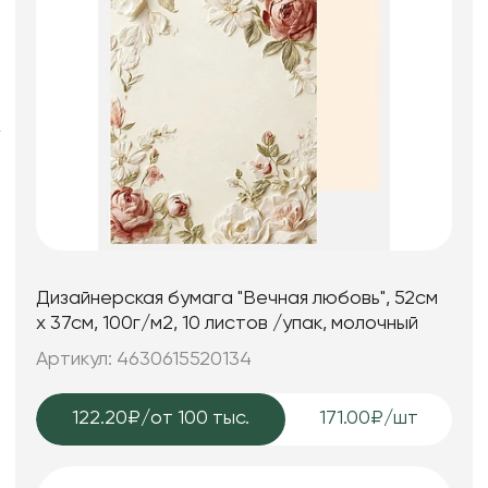
Фоамиран
Свечи
Игрушки мягкие
Изделия из металла
Сухоцветы
Дизайнерская бумага "Вечная любовь", 52см
х 37см, 100г/м2, 10 листов /упак, молочный
Артикул: 4630615520134
122.20₽
/от 100 тыс.
171.00₽/шт