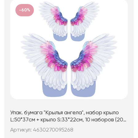
-60%
Упак. бумага "Крылья ангела", набор крыло
L:50*37см + крыло S:33*22см, 10 наборов (20
шт) /упак, белый с ярко-розовый
Артикул: 4630270095268