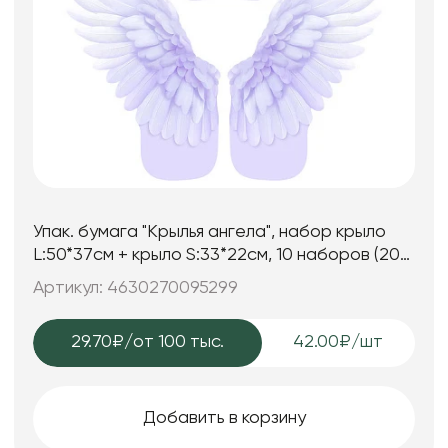
Упак. бумага "Крылья ангела", набор крыло
L:50*37см + крыло S:33*22см, 10 наборов (20
шт) /упак, сиреневый
Артикул: 4630270095299
29.70₽
/от 100 тыс.
42.00₽/шт
Добавить в корзину