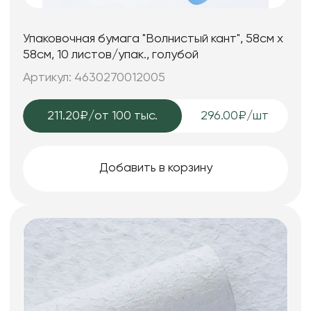
Упаковочная бумага "Волнистый кант", 58см х
58см, 10 листов/упак., голубой
Артикул: 4630270012005
211.20₽
/от 100 тыс.
296.00₽/шт
Добавить в корзину