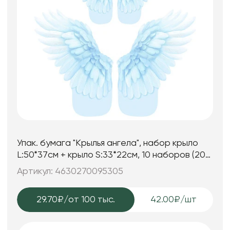
Упак. бумага "Крылья ангела", набор крыло
L:50*37см + крыло S:33*22см, 10 наборов (20
шт) /упак, небесно-голубой
Артикул: 4630270095305
29.70₽
/от 100 тыс.
42.00₽/шт