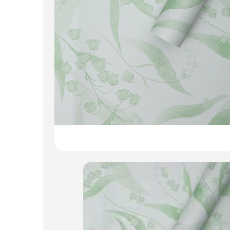
Пакеты для цветов и подарков
Изделия из металла
Искусственные цветы и растения
Декоративные вазы, кашпо
Фоамиран
Свечи
Игрушки мягкие