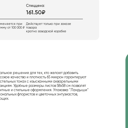
Спеццена:
161.50₽
именяется при
Действует только при заказе
мму от 100 000 ₽
товара
кратно заводской коробке
льное решение для тех, кто желает добавить
ысокое качество и плотность 65 микрон гарантируют
пастельных тонах с изысканными акварельными
ициям. Удобные размеры листов 58х58 см позволят
антные и стильные оформления. Упаковка "Ландыши"
нальных флористов и цветочных энтузиастов,
ающих.