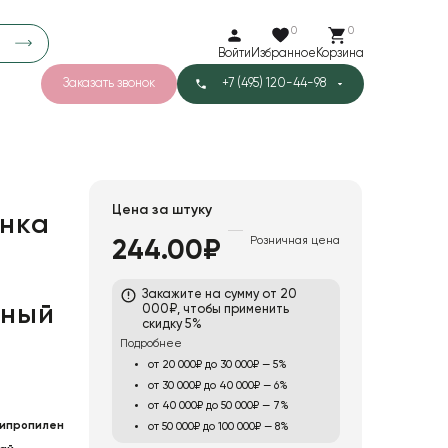
0
0
Войти
Избранное
Корзина
Заказать звонок
+7 (495) 120-44-98
арков
781
5
42
Тишью
Цена за штуку
нка
Розничная цена
244.00₽
1
Бархат
Закажите на сумму от 20
тный
000₽, чтобы применить
скидку 5%
Подробнее
от 20 000₽ до 30 000₽ — 5%
от 30 000₽ до 40 000₽ — 6%
от 40 000₽ до 50 000₽ — 7%
ипропилен
от 50 000₽ до 100 000₽ — 8%