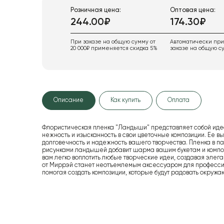
Розничная цена:
Оптовая цена:
244.00₽
174.30₽
При заказе на общую сумму от
Автоматически пр
20 000₽ применяется скидка 5%
заказе на общую су
Описание
Как купить
Оплата
Флористическая пленка "Ландыши" представляет собой идеа
нежность и изысканность в свои цветочные композиции. Ее в
долговечность и надежность вашего творчества. Пленка в 
рисунками ландышей добавит шарма вашим букетам и композ
вам легко воплотить любые творческие идеи, создавая элег
от Миррэй станет неотъемлемым аксессуаром для профессио
помогая создать композиции, которые будут радовать окруж