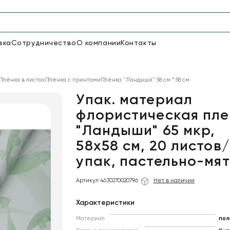
вка
Сотрудничество
О компании
Контакты
Упаковка для цветов и под
Плёнка в листах
Плёнка с принтами
Плёнка "Ландыши" 58 см * 58 см
48
66
Бумага
Пленка для цветов
Упак. материал
флористическая пле
"Ландыши" 65 мкр,
18
Пленка
7
Сетка
прозрачная
58х58 см, 20 листов/
упак, пастельно-мя
Артикул 4630270020796
Нет в наличии
Характеристики
Материал
пол