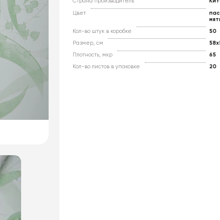
Страна производитель
Кит
Цвет
пас
мят
Кол-во штук в коробке
50
Размер, см
58x
Плотность, мкр
65
Кол-во листов в упаковке
20