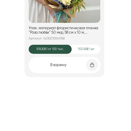
Упак. материал флористическая пленка
"Роза любви" 50 мкр, 58 см х 10 м,
оранжевый с синим
Артикул: 4630270045768
109.20₽
/от 100 тыс.
153.00₽/шт
В корзину