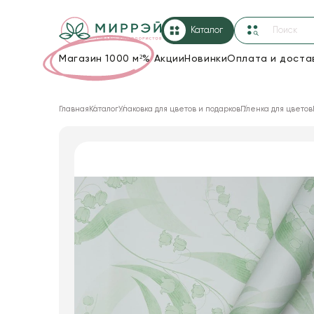
Каталог
Магазин 1000 м²
%
Акции
Новинки
Оплата и доста
Упаковка для цветов и подарков
Главная
Каталог
Упаковка для цветов и подарков
Пленка для цветов
Новогодние украшения
Корзины и плетеные изделия
Коробки для цветов
Декор для дома
Сухоцветы
Лента
Товары для флористов