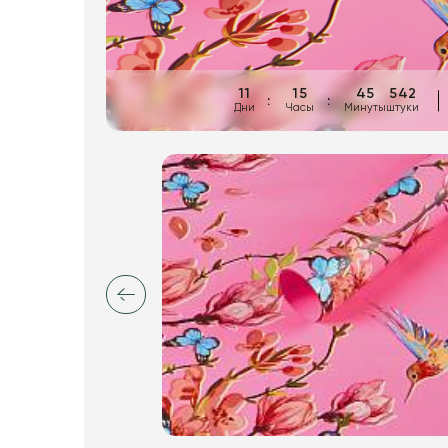
Искусственные цветы и растения
Декоративные вазы, кашпо
Фоамиран
11
15
45
542
Дни
Часы
Минуты
штуки
Свечи
Игрушки мягкие
Изделия из металла
Сухоцветы