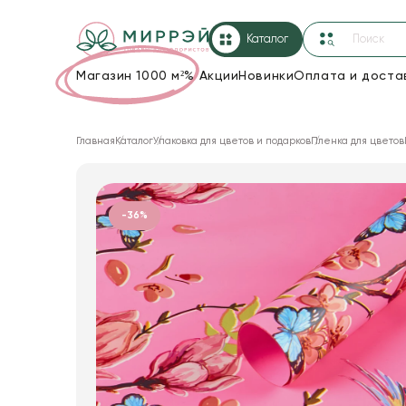
Каталог
Магазин 1000 м²
%
Акции
Новинки
Оплата и доста
Упаковка для цветов и подарков
Главная
Каталог
Упаковка для цветов и подарков
Пленка для цветов
Новогодние украшения
Корзины и плетеные изделия
-36%
Коробки для цветов
Декор для дома
Лента
Товары для флористов
Пакеты для цветов и подарков