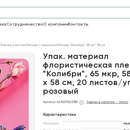
вка
Сотрудничество
О компании
Контакты
Упаковка для цветов и под
Плёнка в листах
Плёнка с принтами
Плёнка "Колибри" 58 см * 58 см
48
66
Бумага
Пленка для цветов
Упак. материал
флористическая пле
"Колибри", 65 мкр, 5
18
Пленка
6
Сетка
прозрачная
х 58 cм, 20 листов/у
розовый
Артикул 4630270023780
Товара в наличии — много
Характеристики
Материал
пол