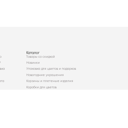
Каталог
о
Товары со скидкой
²
Новинки
вка
Упаковка для цветов и подарков
Новогодние украшения
ата
Корзины и плетеные изделия
Коробки для цветов
Декор для дома
Сухоцветы
Карта сайта