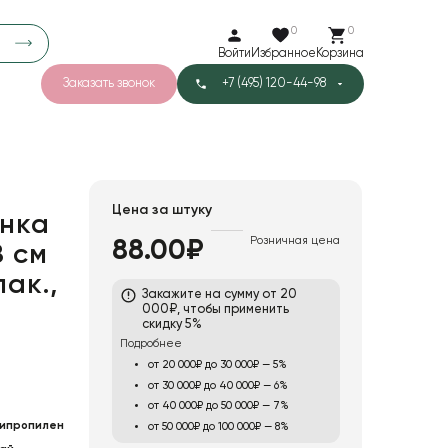
0
0
Войти
Избранное
Корзина
Заказать звонок
+7 (495) 120-44-98
арков
776
0
43
Тишью
Цена за штуку
нка
Розничная цена
88.00₽
8 см
1
Бархат
пак.,
Закажите на сумму от 20
000₽, чтобы применить
скидку 5%
Подробнее
от 20 000₽ до 30 000₽ — 5%
от 30 000₽ до 40 000₽ — 6%
от 40 000₽ до 50 000₽ — 7%
ипропилен
от 50 000₽ до 100 000₽ — 8%