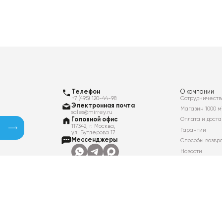
Телефон
О компании
+7 (495) 120-44-98
Сотрудничеств
Электронная почта
Магазин 1000 м
sales@mirrey.ru
Головной офис
Оплата и доста
117342, г. Москва,
Гарантии
ул. Бутлерова 17
Мессенджеры
Способы возвр
Новости
Контакты
Вакансии
Политика в отношении обработки
персональных данных