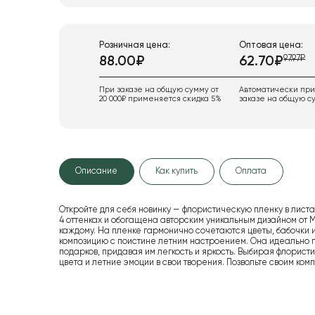
Розничная цена:
Оптовая цена:
97.97₽
88.00₽
62.70₽
При заказе на общую сумму от
Автоматически пр
20 000₽ применяется скидка 5%
заказе на общую су
Описание
Как купить
Оплата
Откройте для себя новинку — флористическую пленку в листа
4 оттенках и обогащена авторским уникальным дизайном от 
каждому. На пленке гармонично сочетаются цветы, бабочки 
композицию с поистине летним настроением. Она идеально п
подарков, придавая им легкость и яркость. Выбирая флорист
цвета и летние эмоции в свои творения. Позвольте своим ко