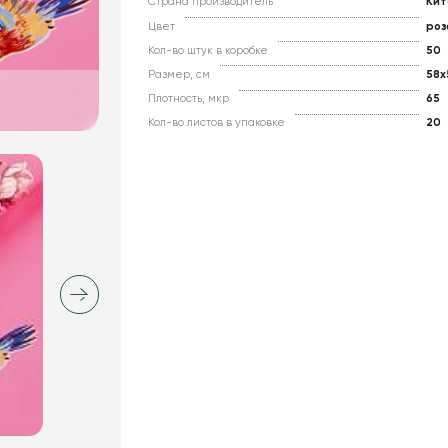
Страна производитель
Кит
Цвет
роз
Кол-во штук в коробке
50
Размер, см
58x
Плотность, мкр
65
Кол-во листов в упаковке
20