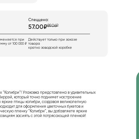
Спеццена:
89.06₽
57.00₽
именяется при
Действует только при заказе
мму от 100 000 ₽
товара
кратно заводской коробке
х "Колибри"! Упаковка представлена в удивительных
Миррэй, который точно поднимет настроение
и яркие птицы колибри, создавая великолепную
одходит для оформления цветочных букетов и
ическую пленку "Колибри", вы добавляете яркие
мпозициям засиять с этой потрясающей пленкой!