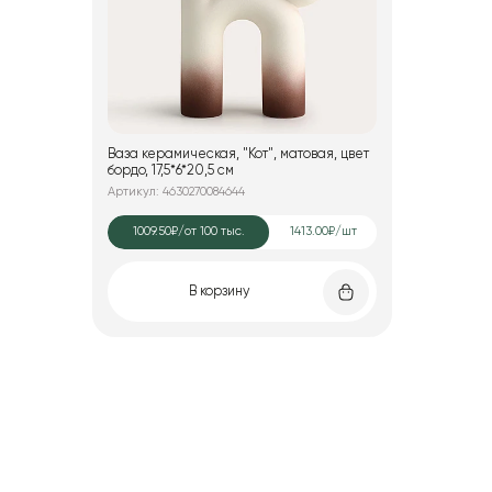
Ваза керамическая, "Кот", матовая, цвет
бордо, 17,5*6*20,5 см
Артикул: 4630270084644
1009.50₽
/от 100 тыс.
1413.00₽/шт
В корзину