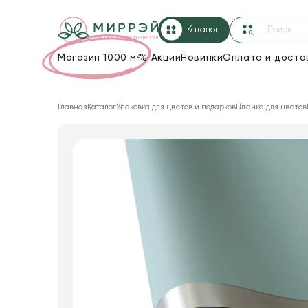
Каталог
Магазин 1000 м²
%
Акции
Новинки
Оплата и доста
Упаковка для цветов и подарков
Главная
Каталог
Упаковка для цветов и подарков
Пленка для цветов
Новогодние украшения
Корзины и плетеные изделия
Коробки для цветов
Декор для дома
Лента
Товары для флористов
Пакеты для цветов и подарков