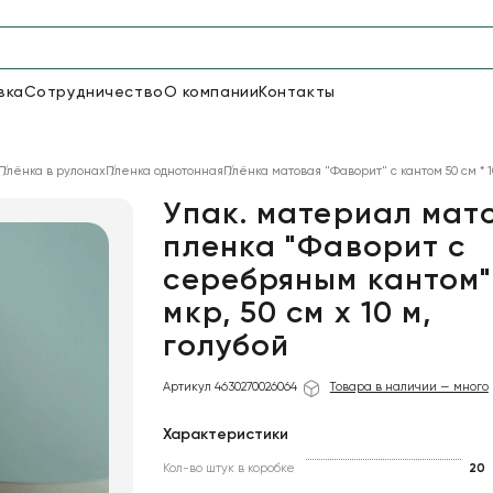
вка
Сотрудничество
О компании
Контакты
Упаковка для цветов и под
Плёнка в рулонах
Пленка однотонная
Плёнка матовая "Фаворит" с кантом 50 см * 1
48
66
Бумага
Пленка для цветов
Упак. материал мат
пленка "Фаворит с
серебряным кантом"
18
Пленка
6
Сетка
прозрачная
мкр, 50 см х 10 м,
голубой
Артикул 4630270026064
Товара в наличии — много
Характеристики
Кол-во штук в коробке
20