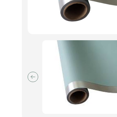
Искусственные цветы и растения
Декоративные вазы, кашпо
Фоамиран
Свечи
Игрушки мягкие
Изделия из металла
Сухоцветы