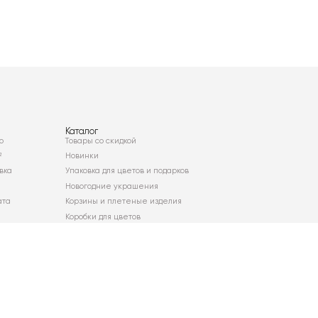
Каталог
о
Товары со скидкой
²
Новинки
вка
Упаковка для цветов и подарков
Новогодние украшения
ата
Корзины и плетеные изделия
Коробки для цветов
Декор для дома
Сухоцветы
Карта сайта