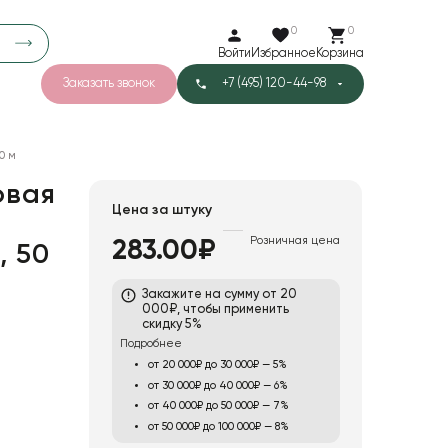
0
0
Войти
Избранное
Корзина
Заказать звонок
+7 (495) 120-44-98
арков
776
0 м
0
43
Тишью
овая
Цена за штуку
Розничная цена
283.00₽
, 50
1
Бархат
Закажите на сумму от 20
000₽, чтобы применить
скидку 5%
Подробнее
от 20 000₽ до 30 000₽ — 5%
от 30 000₽ до 40 000₽ — 6%
от 40 000₽ до 50 000₽ — 7%
от 50 000₽ до 100 000₽ — 8%