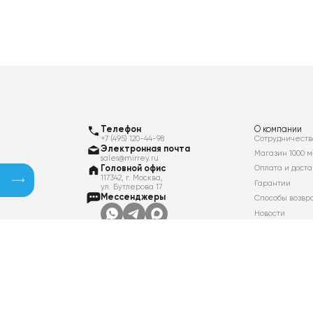
Телефон
О компании
+7 (495) 120-44-98
Сотрудничеств
Электронная почта
Магазин 1000 м
sales@mirrey.ru
Головной офис
Оплата и доста
117342, г. Москва,
Гарантии
ул. Бутлерова 17
Мессенджеры
Способы возвр
Новости
Контакты
Вакансии
Политика в отношении обработки
персональных данных