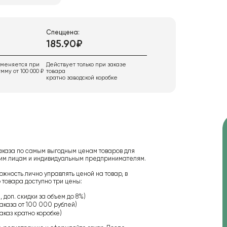
Спеццена:
185.90₽
именяется при
Действует только при заказе
мму от 100 000 ₽
товара
кратно заводской коробке
аказа по самым выгодным ценам товаров для
ским лицам и индивидуальным предпринимателям.
ожность лично управлять ценой на товар, в
 товара доступно три цены:
 доп. скидки за объем до 8%)
аказа от 100 000 рублей)
аказ кратно коробке)