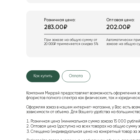
Розничная цена:
Оптовая цена:
283.00₽
202.00₽
При заказе на общую сумму от
Автоматически пр
20 000₽ применяется скидка 5%
заказе на общую су
Как купить
Оплата
Компания Миррэй предоставляет возможность оформления з
флористов полного спектра как физическим, так и юридиче
Оформляя заказ в нашем интернет-магазине, у Вас есть возм
зависимости от объема. Для Вашего удобства на большинство
Розничная цена (минимальная сумма заказа 15 000 рублей,
Оптовая цена (доступна на всех товарах на общую сумму з
Спеццена (индивидуальная цена на конкретный товар за з