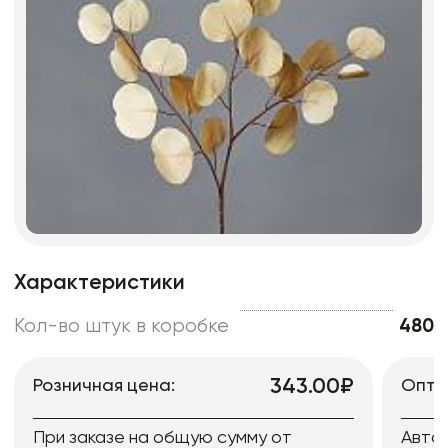
Характеристики
Кол-во штук в коробке
480
343.00₽
Розничная цена:
Опто
При заказе на общую сумму от
Авто