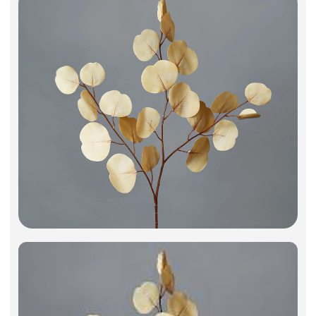
Фоамиран
Свечи
Игрушки мягкие
Изделия из металла
Сухоцветы