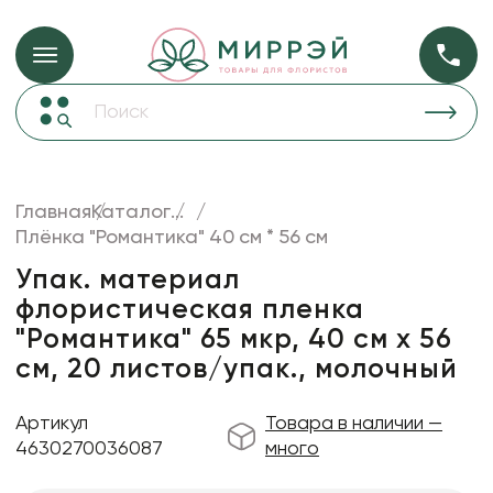
Упаковка для ц
Упаковка для цветов и подарков
Новогодние украшения
Бумага
50
Корзины и плетеные изделия
Главная
Каталог
...
Коробки для цветов
Плёнка "Романтика" 40 см * 56 см
Пленка
20
Декор для дома
прозрачная
Упак. материал
флористическая пленка
Сухоцветы
"Романтика" 65 мкр, 40 см х 56
Лента
см, 20 листов/упак., молочный
Товары для флористов
Артикул
Товара в наличии —
Пакеты для цветов и подарков
4630270036087
много
Изделия из металла