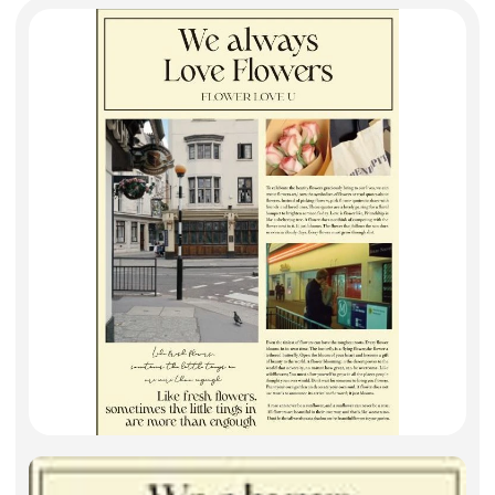
Искусственные цветы и растения
Декоративные вазы, кашпо
Фоамиран
Свечи
Игрушки мягкие