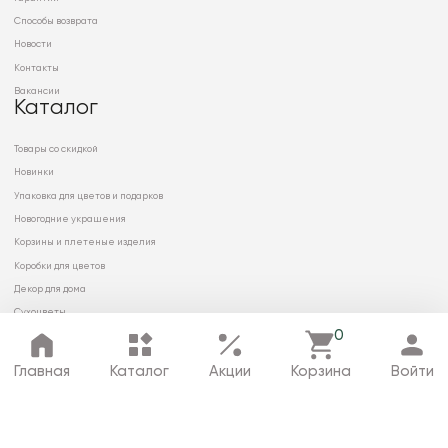
Способы возврата
Новости
Контакты
Вакансии
Каталог
Товары со скидкой
Новинки
Упаковка для цветов и подарков
Новогодние украшения
Корзины и плетеные изделия
Коробки для цветов
Декор для дома
Сухоцветы
0
Главная
Каталог
Акции
Корзина
Войти
© 2026 ООО «МИРРЭЙ»
Политика в отношении обработки
персональных данных
Карта сайта