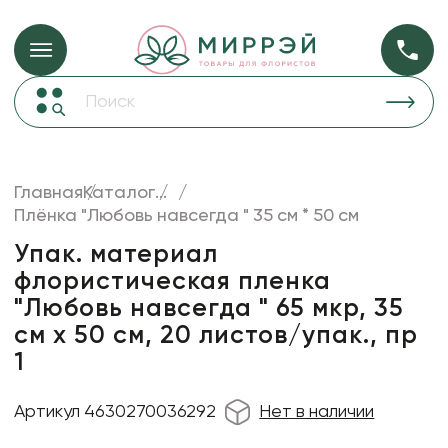
Упаковка для ц
Упаковка для цветов и подарков
Новогодние украшения
Бумага
48
Корзины и плетеные изделия
Главная
Каталог
...
Коробки для цветов
Плёнка "Любовь навсегда " 35 см * 50 см
Пленка
18
Декор для дома
прозрачная
Упак. материал
флористическая пленка
Лента
"Любовь навсегда " 65 мкр, 35
Товары для флористов
см х 50 см, 20 листов/упак., пр
Пакеты для цветов и подарков
1
Искусственные цветы и растения
Артикул 4630270036292
Нет в наличии
Декоративные вазы, кашпо