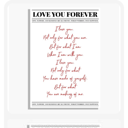
Фоамиран
Свечи
Игрушки мягкие
Изделия из металла
Сухоцветы