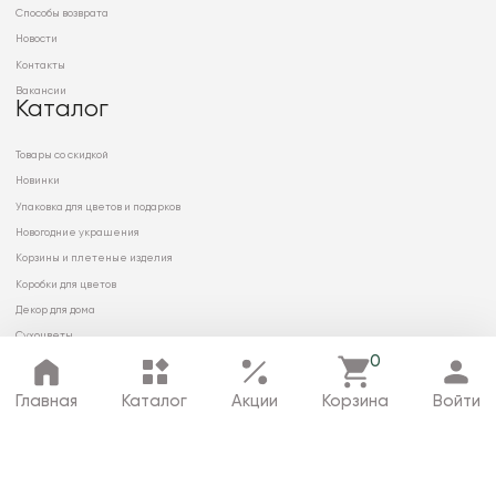
Способы возврата
Новости
Контакты
Вакансии
Каталог
Товары со скидкой
Новинки
Упаковка для цветов и подарков
Новогодние украшения
Корзины и плетеные изделия
Коробки для цветов
Декор для дома
Сухоцветы
0
Главная
Каталог
Акции
Корзина
Войти
© 2026 ООО «МИРРЭЙ»
Политика в отношении обработки
персональных данных
Карта сайта