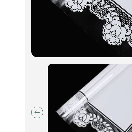
Пакеты для цветов и подарков
Изделия из металла
Искусственные цветы и растения
Декоративные вазы, кашпо
Фоамиран
Свечи
Игрушки мягкие