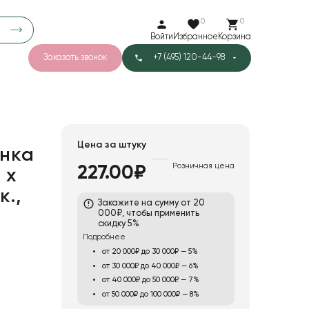
0
0
Войти
Избранное
Корзина
Заказать звонок
+7 (495) 120-44-98
арков
781
5
42
Тишью
Цена за штуку
нка
Розничная цена
227.00₽
 х
1
Бархат
к.,
Закажите на сумму от 20
000₽, чтобы применить
скидку 5%
Подробнее
от 20 000₽ до 30 000₽ — 5%
от 30 000₽ до 40 000₽ — 6%
от 40 000₽ до 50 000₽ — 7%
от 50 000₽ до 100 000₽ — 8%