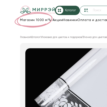
Каталог
Магазин 1000 м²
%
Акции
Новинки
Оплата и доста
Упаковка для цветов и подарков
Главная
Каталог
Упаковка для цветов и подарков
Пленка для цветов
Новогодние украшения
Корзины и плетеные изделия
Коробки для цветов
Декор для дома
Сухоцветы
Лента
Товары для флористов