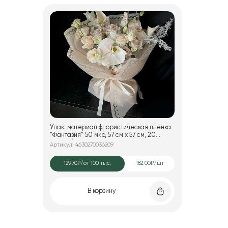
Упак. материал флористическая пленка
"Фантазия" 50 мкр, 57 см х 57 см, 20
листов/упак., пудровый
Артикул: 4630270036209
129.70₽
/от 100 тыс.
182.00₽/шт
В корзину