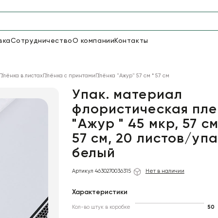
вка
Сотрудничество
О компании
Контакты
Упаковка для цветов и под
Плёнка в листах
Плёнка с принтами
Плёнка "Ажур" 57 см * 57 см
48
66
Бумага
Пленка для цветов
Упак. материал
флористическая пле
"Ажур " 45 мкр, 57 см
18
Пленка
7
Сетка
прозрачная
57 см, 20 листов/упа
белый
Артикул 4630270036315
Нет в наличии
Характеристики
Кол-во штук в коробке
50