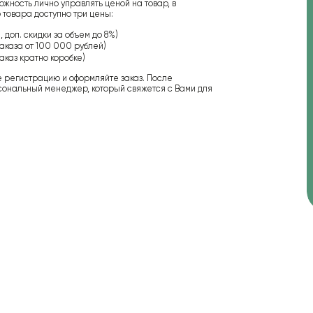
ожность лично управлять ценой на товар, в
 товара доступно три цены:
 доп. скидки за объем до 8%)
аказа от 100 000 рублей)
аказ кратно коробке)
е регистрацию и оформляйте заказ. После
сональный менеджер, который свяжется с Вами для