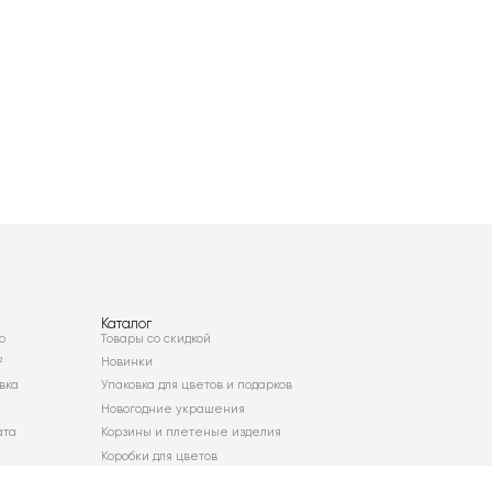
Каталог
о
Товары со скидкой
²
Новинки
вка
Упаковка для цветов и подарков
Новогодние украшения
ата
Корзины и плетеные изделия
Коробки для цветов
Декор для дома