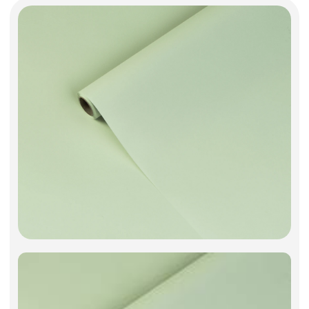
Фоамиран
Свечи
Игрушки мягкие
Изделия из металла
Сухоцветы