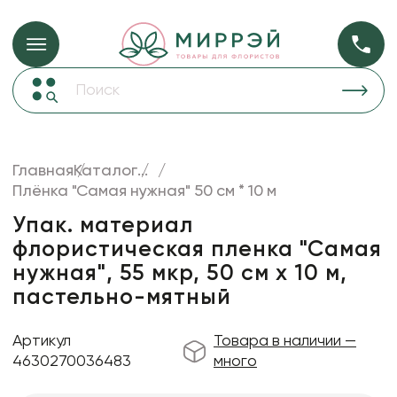
Упаковка для ц
Упаковка для цветов и подарков
Новогодние украшения
Бумага
48
Корзины и плетеные изделия
Главная
Каталог
...
Коробки для цветов
Плёнка "Самая нужная" 50 см * 10 м
Пленка
18
Декор для дома
прозрачная
Упак. материал
флористическая пленка "Самая
Лента
нужная", 55 мкр, 50 см х 10 м,
Товары для флористов
пастельно-мятный
Пакеты для цветов и подарков
Артикул
Товара в наличии —
Искусственные цветы и растения
4630270036483
много
Декоративные вазы, кашпо