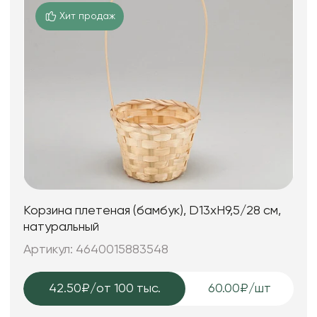
Хит продаж
Корзина плетеная (бамбук), D13xH9,5/28 см,
натуральный
Артикул: 4640015883548
42.50₽
/от 100 тыс.
60.00₽/шт