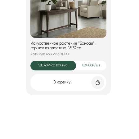
Искусственное растение "Бонсай",
горшок из пластика, 16*32см.
Артикул: 4630615501300
588.40₽
/от 100 тыс.
824.00₽/шт
В корзину