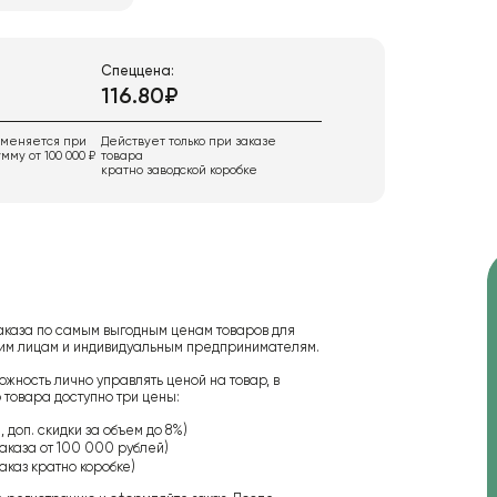
Спеццена:
116.80₽
именяется при
Действует только при заказе
мму от 100 000 ₽
товара
кратно заводской коробке
аказа по самым выгодным ценам товаров для
ским лицам и индивидуальным предпринимателям.
ожность лично управлять ценой на товар, в
 товара доступно три цены:
 доп. скидки за объем до 8%)
аказа от 100 000 рублей)
аказ кратно коробке)