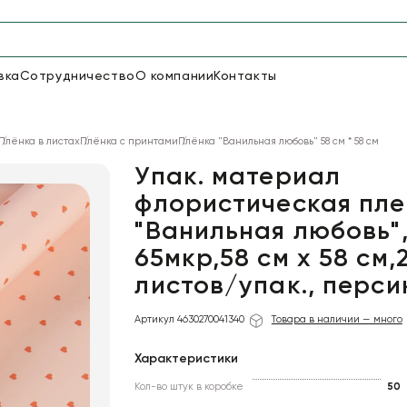
вка
Сотрудничество
О компании
Контакты
Упаковка для цветов и под
Плёнка в листах
Плёнка с принтами
Плёнка "Ванильная любовь" 58 см * 58 см
48
66
Бумага
Пленка для цветов
Упак. материал
флористическая пле
"Ванильная любовь"
18
Пленка
6
Сетка
прозрачная
65мкр,58 см х 58 см,
листов/упак., перси
Артикул 4630270041340
Товара в наличии — много
Характеристики
Кол-во штук в коробке
50