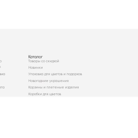
Каталог
о
Товары со скидкой
²
Новинки
вка
Упаковка для цветов и подарков
Новогодние украшения
ата
Корзины и плетеные изделия
Коробки для цветов
Декор для дома
Сухоцветы
Карта сайта