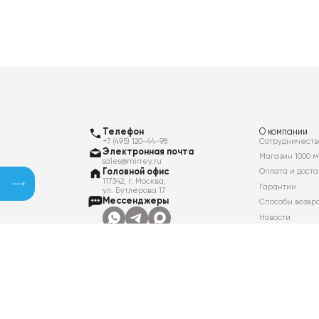
Телефон
О компании
+7 (495) 120-44-98
Сотрудничеств
Электронная почта
Магазин 1000 м
sales@mirrey.ru
Головной офис
Оплата и доста
117342, г. Москва,
Гарантии
ул. Бутлерова 17
Мессенджеры
Способы возвр
Новости
Контакты
Вакансии
Политика в отношении обработки
персональных данных