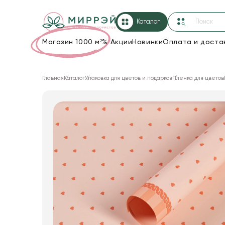
Каталог
Магазин 1000 м²
%
Акции
Новинки
Оплата и доста
Упаковка для цветов и подарков
Главная
Каталог
Упаковка для цветов и подарков
Пленка для цветов
Новогодние украшения
Корзины и плетеные изделия
Коробки для цветов
Декор для дома
Лента
Товары для флористов
Пакеты для цветов и подарков