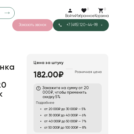
0
0
Войти
Избранное
Корзина
Заказать звонок
+7 (495) 120-44-98
арков
776
0
43
Тишью
Цена за штуку
нка
Розничная цена
182.00₽
,
1
Бархат
20
Закажите на сумму от 20
к
000₽, чтобы применить
скидку 5%
Подробнее
от 20 000₽ до 30 000₽ — 5%
от 30 000₽ до 40 000₽ — 6%
от 40 000₽ до 50 000₽ — 7%
от 50 000₽ до 100 000₽ — 8%