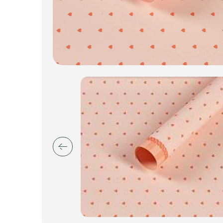
Искусственные цветы и растения
Декоративные вазы, кашпо
Фоамиран
Свечи
Игрушки мягкие
Изделия из металла
Сухоцветы