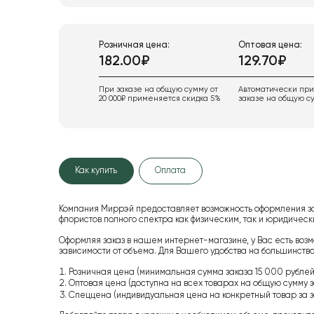
Розничная цена:
Оптовая цена:
182.00₽
129.70₽
При заказе на общую сумму от
Автоматически пр
20 000₽ применяется скидка 5%
заказе на общую су
Как купить
Оплата
Компания Миррэй предоставляет возможность оформления з
флористов полного спектра как физическим, так и юридиче
Оформляя заказ в нашем интернет-магазине, у Вас есть возм
зависимости от объема. Для Вашего удобства на большинство
Розничная цена (минимальная сумма заказа 15 000 рублей,
Оптовая цена (доступна на всех товарах на общую сумму з
Спеццена (индивидуальная цена на конкретный товар за з