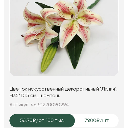
Цветок искусственный декоративный "Лилия",
H35*D15 см., шампань
Артикул: 4630270090294
56.70₽
/от 100 тыс.
79.00₽/шт