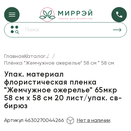
Упаковка для ц
Упаковка для цветов и подарков
Новогодние украшения
Бумага
46
Корзины и плетеные изделия
Главная
Каталог
...
Коробки для цветов
Плёнка "Жемчужное ожерелье" 58 см * 58 см
Пленка
18
Декор для дома
прозрачная
Упак. материал
флористическая пленка
Лента
"Жемчужное ожерелье" 65мкр
Товары для флористов
58 см х 58 см 20 лист/упак. св-
Пакеты для цветов и подарков
бирюз
Искусственные цветы и растения
Артикул 4630270044266
Нет в наличии
Декоративные вазы, кашпо