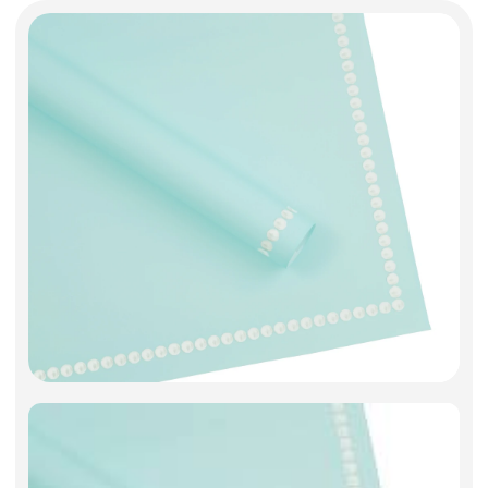
Фоамиран
Свечи
Игрушки мягкие
Изделия из металла
Сухоцветы