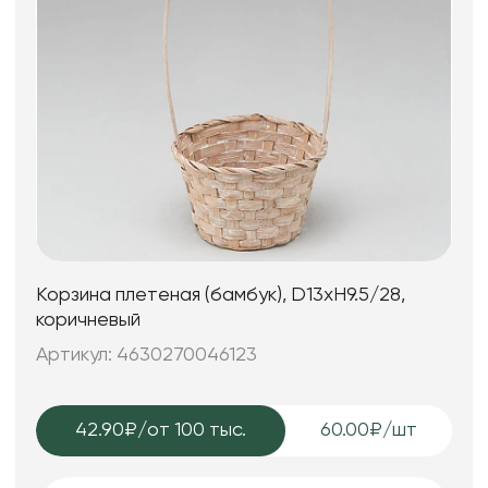
Корзина плетеная (бамбук), D13xH9.5/28,
коричневый
Артикул: 4630270046123
42.90₽
/от 100 тыс.
60.00₽/шт