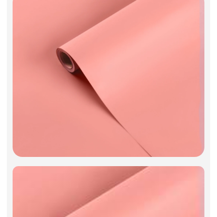
Фоамиран
Свечи
Игрушки мягкие
Изделия из металла
Сухоцветы