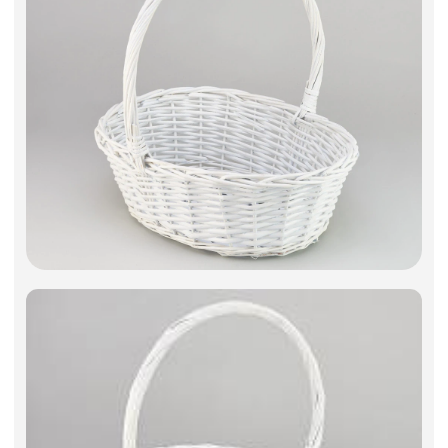
Фоамиран
Свечи
Игрушки мягкие
Изделия из металла
Сухоцветы