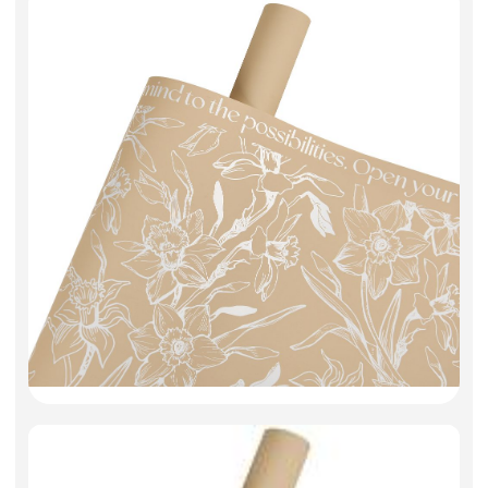
Искусственные цветы и растения
Декоративные вазы, кашпо
Фоамиран
Свечи
Игрушки мягкие