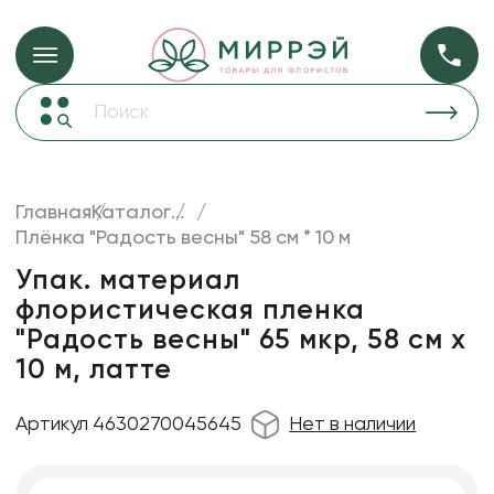
Упаковка для ц
Упаковка для цветов и подарков
Новогодние украшения
Бумага
50
Корзины и плетеные изделия
Главная
Каталог
...
Коробки для цветов
Плёнка "Радость весны" 58 см * 10 м
Пленка
20
Декор для дома
прозрачная
Упак. материал
флористическая пленка
Сухоцветы
"Радость весны" 65 мкр, 58 см х
Лента
10 м, латте
Товары для флористов
Артикул 4630270045645
Нет в наличии
Пакеты для цветов и подарков
Изделия из металла