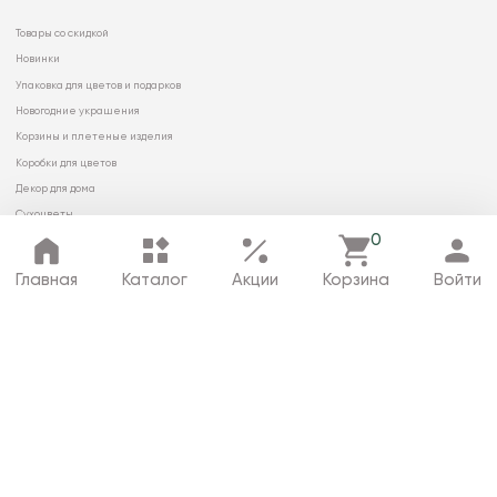
Товары со скидкой
Новинки
Упаковка для цветов и подарков
Новогодние украшения
Корзины и плетеные изделия
Коробки для цветов
Декор для дома
Сухоцветы
0
Главная
Каталог
Акции
Корзина
Войти
© 2026 ООО «МИРРЭЙ»
Политика в отношении обработки
персональных данных
Карта сайта