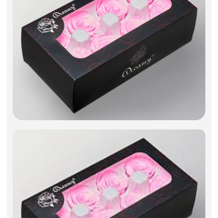
Фоамиран
Свечи
Игрушки мягкие
Изделия из металла
Сухоцветы