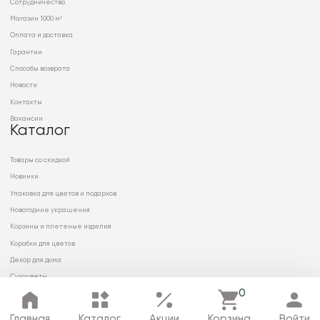
Сотрудничество
Магазин 1000 м²
Оплата и доставка
Гарантии
Способы возврата
Новости
Контакты
Вакансии
Каталог
Товары со скидкой
Новинки
Упаковка для цветов и подарков
Новогодние украшения
Корзины и плетеные изделия
Коробки для цветов
Декор для дома
Сухоцветы
0
Главная
Каталог
Акции
Корзина
Войти