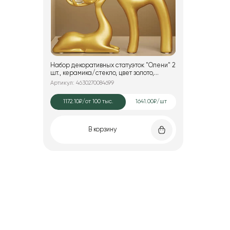
Набор декоративных статуэток "Олени" 2
шт., керамика/стекло, цвет золото,
12,5*5,5*24; 15,5*5,5*16,5 см.
Артикул: 4630270084699
1172.10₽
/от 100 тыс.
1641.00₽/шт
В корзину