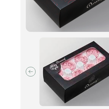
Искусственные цветы и растения
Декоративные вазы, кашпо
Фоамиран
Свечи
Игрушки мягкие
Изделия из металла
Сухоцветы