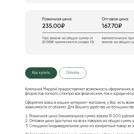
Розничная цена:
Оптовая цена:
235.00₽
167.70₽
При заказе на общую сумму от
Автоматически пр
20 000₽ применяется скидка 5%
заказе на общую су
Как купить
Оплата
Компания Миррэй предоставляет возможность оформления з
флористов полного спектра как физическим, так и юридиче
Оформляя заказ в нашем интернет-магазине, у Вас есть возм
зависимости от объема. Для Вашего удобства на большинство
Розничная цена (минимальная сумма заказа 15 000 рублей,
Оптовая цена (доступна на всех товарах на общую сумму з
Спеццена (индивидуальная цена на конкретный товар за з