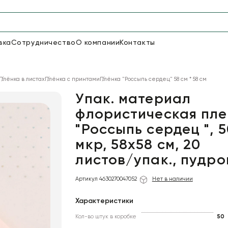
вка
Сотрудничество
О компании
Контакты
Упаковка для цветов и под
Плёнка в листах
Плёнка с принтами
Плёнка "Россыпь сердец" 58 см * 58 см
50
66
Бумага
Пленка для цветов
Упак. материал
флористическая пле
"Россыпь сердец ", 5
20
Пленка
7
Сетка
прозрачная
мкр, 58х58 см, 20
листов/упак., пудр
Артикул 4630270047052
Нет в наличии
Характеристики
Кол-во штук в коробке
50