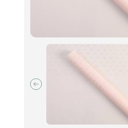
Пакеты для цветов и подарков
Изделия из металла
Искусственные цветы и растения
Декоративные вазы, кашпо
Фоамиран
Свечи
Игрушки мягкие