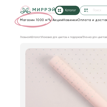
Каталог
Магазин 1000 м²
%
Акции
Новинки
Оплата и доста
Упаковка для цветов и подарков
Главная
Каталог
Упаковка для цветов и подарков
Пленка для цветов
Новогодние украшения
Корзины и плетеные изделия
Коробки для цветов
Декор для дома
Сухоцветы
Лента
Товары для флористов