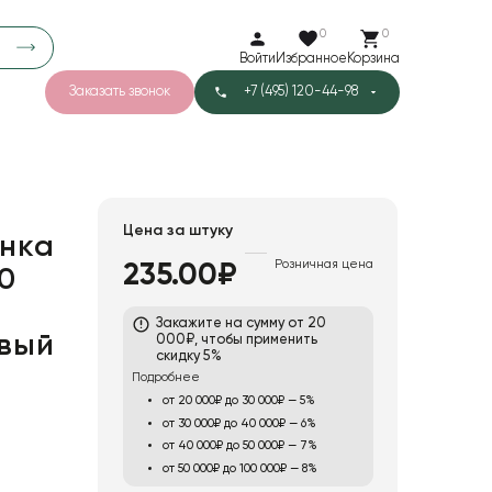
0
0
Войти
Избранное
Корзина
Заказать звонок
+7 (495) 120-44-98
арков
780
3
40
Тишью
Цена за штуку
нка
Розничная цена
235.00₽
0
Закажите на сумму от 20
овый
000₽, чтобы применить
скидку 5%
Подробнее
от 20 000₽ до 30 000₽ — 5%
от 30 000₽ до 40 000₽ — 6%
от 40 000₽ до 50 000₽ — 7%
от 50 000₽ до 100 000₽ — 8%