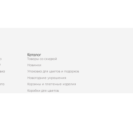
Каталог
о
Товары со скидкой
²
Новинки
вка
Упаковка для цветов и подарков
Новогодние украшения
ата
Корзины и плетеные изделия
Коробки для цветов
Декор для дома
Сухоцветы
Карта сайта