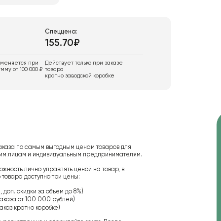
Спеццена:
155.70₽
именяется при
Действует только при заказе
мму от 100 000 ₽
товара
кратно заводской коробке
аказа по самым выгодным ценам товаров для
ским лицам и индивидуальным предпринимателям.
ожность лично управлять ценой на товар, в
 товара доступно три цены:
 доп. скидки за объем до 8%)
аказа от 100 000 рублей)
аказ кратно коробке)