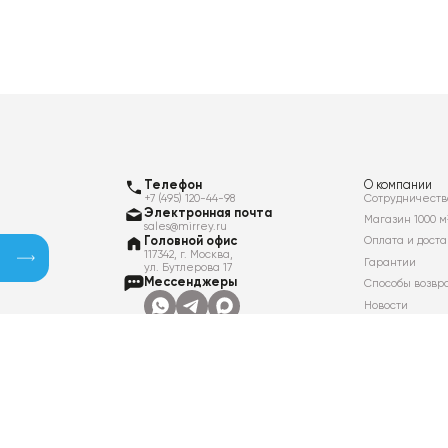
Телефон
О компании
+7 (495) 120-44-98
Сотрудничеств
Электронная почта
Магазин 1000 м
sales@mirrey.ru
Головной офис
Оплата и доста
117342, г. Москва,
Гарантии
ул. Бутлерова 17
Мессенджеры
Способы возвр
Новости
Контакты
Вакансии
Политика в отношении обработки
персональных данных