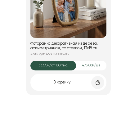
Фоторамка декоративная из дерева,
асимметричная, со стеклом, 13x18 см
Артикул: 4630270085283
337.70₽
/от 100 тыс.
473.00₽/шт
В корзину