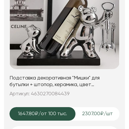
Подставка декоративная "Мишки" для
бутылки + штопор, керамика, цвет
серебряный, 31*12*20 см.
Артикул: 4630270084439
1647.80₽
/от 100 тыс.
2307.00₽/шт