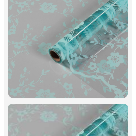
Фоамиран
Свечи
Игрушки мягкие
Изделия из металла
Сухоцветы