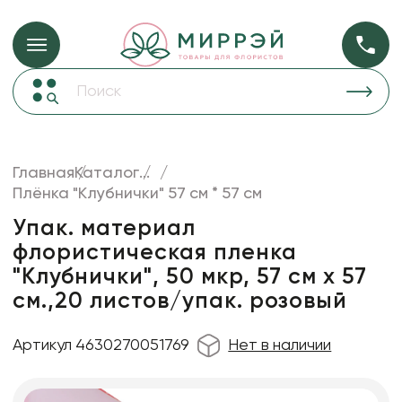
Упаковка для ц
Упаковка для цветов и подарков
Новогодние украшения
Бумага
48
Корзины и плетеные изделия
Главная
Каталог
...
Коробки для цветов
Плёнка "Клубнички" 57 см * 57 см
Пленка
18
Декор для дома
прозрачная
Упак. материал
флористическая пленка
Лента
"Клубнички", 50 мкр, 57 см х 57
Товары для флористов
см.,20 листов/упак. розовый
Пакеты для цветов и подарков
Артикул 4630270051769
Нет в наличии
Искусственные цветы и растения
Декоративные вазы, кашпо