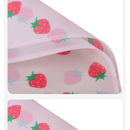
Фоамиран
Свечи
Игрушки мягкие
Изделия из металла
Сухоцветы