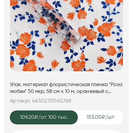
Упак. материал флористическая пленка "Роза
любви" 50 мкр, 58 см х 10 м, оранжевый с
синим
Артикул: 4630270045768
109.20₽
/от 100 тыс.
153.00₽/шт