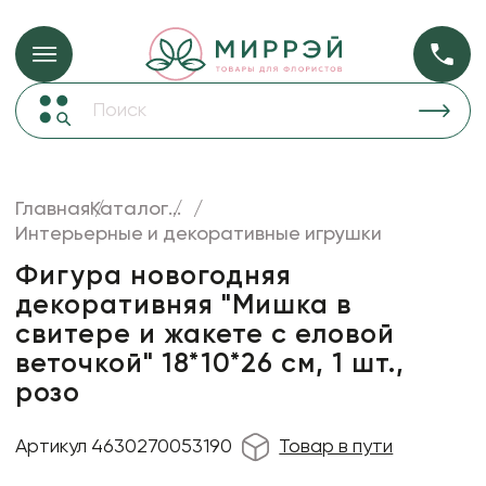
Упаковка для ц
Упаковка для цветов и подарков
Новогодние украшения
Бумага
48
Корзины и плетеные изделия
Главная
Каталог
...
Коробки для цветов
Интерьерные и декоративные игрушки
Пленка
18
Декор для дома
прозрачная
Фигура новогодняя
декоративняя "Мишка в
Лента
свитере и жакете с еловой
Товары для флористов
веточкой" 18*10*26 см, 1 шт.,
Пакеты для цветов и подарков
розо
Искусственные цветы и растения
Артикул 4630270053190
Товар в пути
Декоративные вазы, кашпо