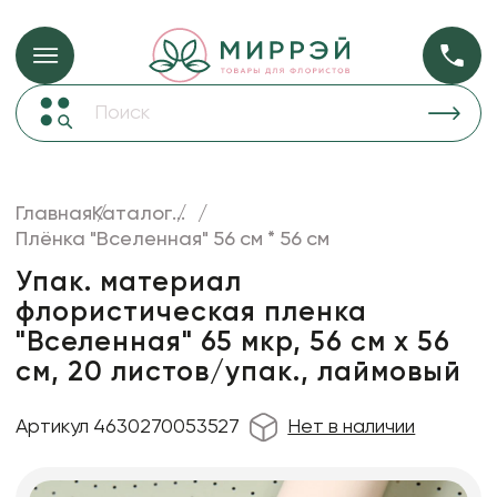
Упаковка для ц
Упаковка для цветов и подарков
Новогодние украшения
Бумага
50
Корзины и плетеные изделия
Главная
Каталог
...
Коробки для цветов
Плёнка "Вселенная" 56 см * 56 см
Пленка
20
Декор для дома
прозрачная
Упак. материал
флористическая пленка
Сухоцветы
"Вселенная" 65 мкр, 56 см х 56
Лента
см, 20 листов/упак., лаймовый
Товары для флористов
Артикул 4630270053527
Нет в наличии
Пакеты для цветов и подарков
Изделия из металла