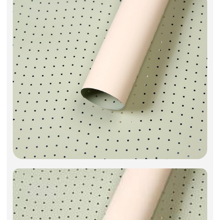
Искусственные цветы и растения
Декоративные вазы, кашпо
Фоамиран
Свечи
Игрушки мягкие